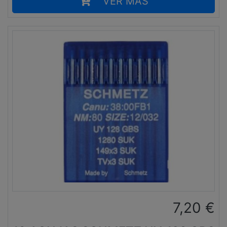
VER MÁS
7,20
€