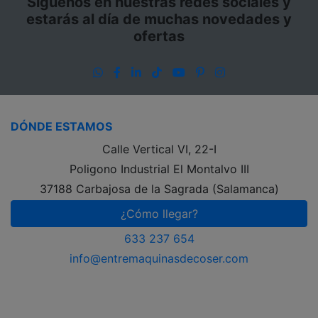
Siguenos en nuestras redes sociales y
estarás al día de muchas novedades y
ofertas
WhatsApp
Facebook
LinkedIn
TikTok
YouTube
Pinterest
Instagram
DÓNDE ESTAMOS
Calle Vertical VI, 22-I
Poligono Industrial El Montalvo III
37188 Carbajosa de la Sagrada (Salamanca)
¿Cómo llegar?
633 237 654
info@entremaquinasdecoser.com