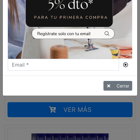
3,60
€
10 AGUJAS SCHMETZ 1738 -
Cerrar
287WH PARA PESPUNTE RECTO
VER MÁS