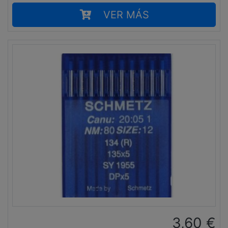
VER MÁS
3,60
€