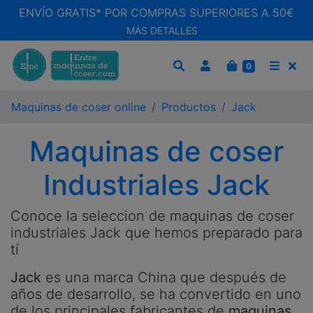
ENVÍO GRATIS* POR COMPRAS SUPERIORES A 50€
MÁS DETALLES
CARRITO
0
BUSCAR
MEN
Maquinas de coser online
Productos
Jack
Maquinas de coser
Industriales Jack
Conoce la seleccion de maquinas de coser
industriales Jack que hemos preparado para
tí
Jack
es una marca China que después de
años de desarrollo, se ha convertido en uno
de los principales fabricantes de
maquinas