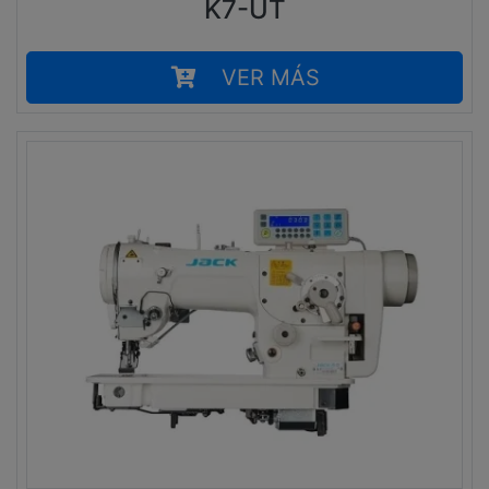
K7-UT
VER MÁS