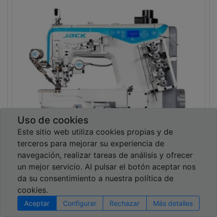
Uso de cookies
Este sitio web utiliza cookies propias y de
terceros para mejorar su experiencia de
navegación, realizar tareas de análisis y ofrecer
2936,00
€
3099,00
€
un mejor servicio. Al pulsar el botón aceptar nos
da su consentimiento a nuestra política de
RECUBRIDORA JACK K5E-UT-
cookies.
35X356 BASE CILINDRICA
Aceptar
Configurar
Rechazar
Más detalles