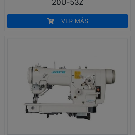
20U-53Z
VER MÁS