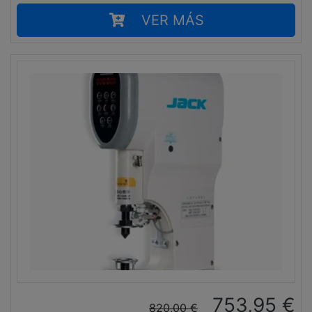
VER MÁS
753,95
€
820,00
€