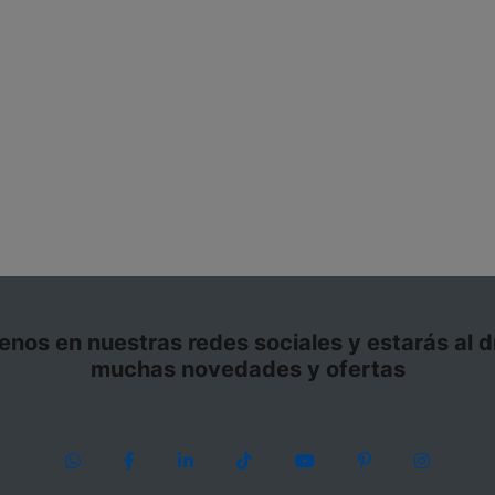
enos en nuestras redes sociales y estarás al d
muchas novedades y ofertas
WhatsApp
Facebook
LinkedIn
TikTok
YouTube
Pinterest
Instagr