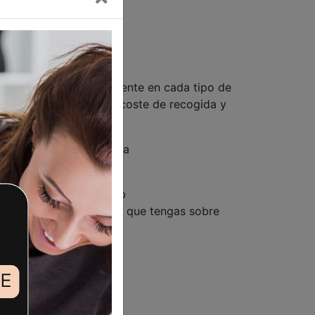
o realizado.
antía legal correspondiente en cada tipo de
o de garantía no tendrá coste de recogida y
 enviándonos un e-mail a
 compres en nuestra web
xplicarte cualquier duda que tengas sobre
WhatsApp al 633237654.