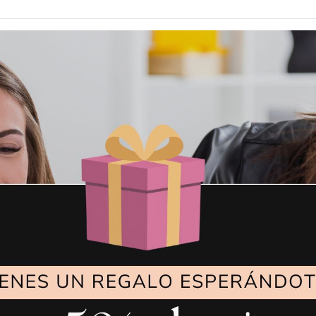
ras reparaciones ofrecen 2 meses de garantía del trabaj
 comprado en
www.entremaquinasdecoser.com
tienen su gar
pararla o cambiarla si fuese necesario. Durante este tiemp
a través de nuestra web
www.entremaquinasdecoser.com
,
endo un WhatsApp o llamandonos al 633237654.
áquinas de coser, bordadoras o equipos de planchado que
luída ayuda telefónica con nuestro servicio técnico para e
alación. Para ello solo tienes que llamarnos o enviarnos 