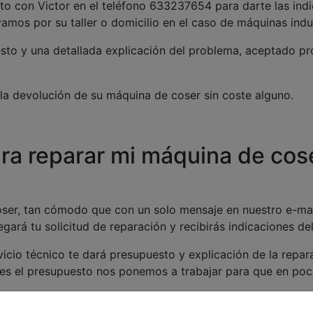
cto con Victor en el teléfono 633237654 para darte las ind
yamos por su taller o domicilio en el caso de máquinas indus
uesto y una detallada explicación del problema, aceptado p
a devolución de su máquina de coser sin coste alguno.
a reparar mi máquina de coser
coser, tan cómodo que con un solo mensaje en nuestro e-ma
ará tu solicitud de reparación y recibirás indicaciones de
cio técnico te dará presupuesto y explicación de la repara
s el presupuesto nos ponemos a trabajar para que en poco