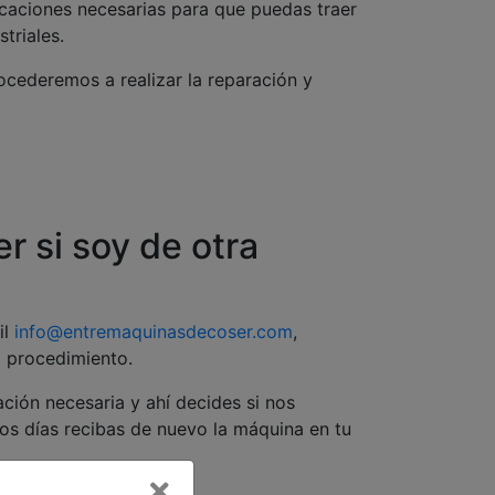
icaciones necesarias para que puedas traer
triales.
rocederemos a realizar la reparación y
 si soy de otra
il
info@entremaquinasdecoser.com
,
l procedimiento.
ción necesaria y ahí decides si nos
s días recibas de nuevo la máquina en tu
Cerrar