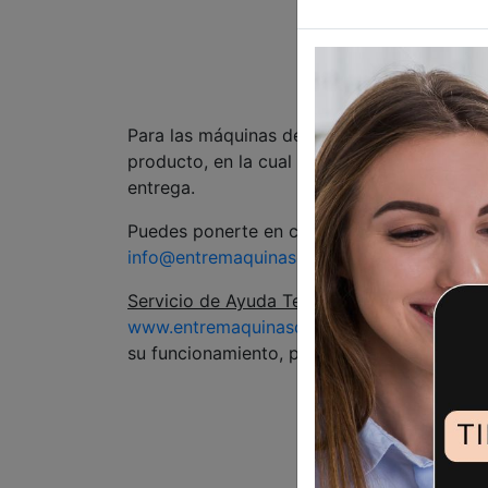
Todas nuest
Para las máquinas de coser que se hayan
producto, en la cual se le recogerá para re
entrega.
Puedes ponerte en contacto con nosotros 
info@entremaquinasdecoser.com
, escribi
Servicio de Ayuda Telefónica
, Todas las m
www.entremaquinasdecoser.com,
llevan inc
su funcionamiento, puesta en marcha o inst