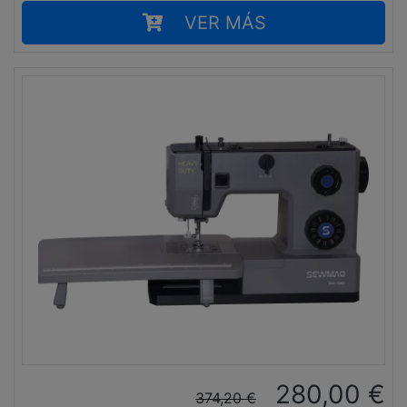
VER MÁS
280,00
€
374,20
€