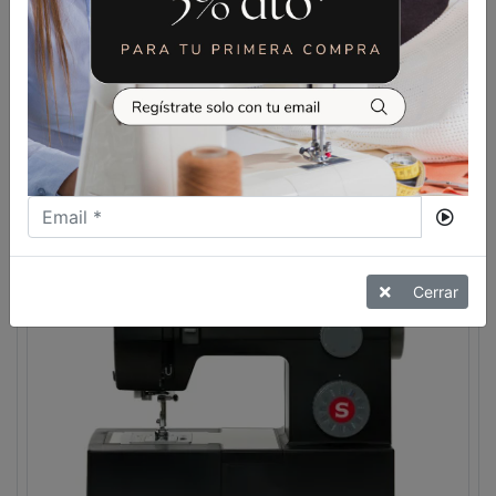
259,00
€
409,00
€
SINGER HEAVY DUTY 4411
VER MÁS
Cerrar