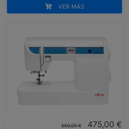
VER MÁS
475,00
€
550,00
€