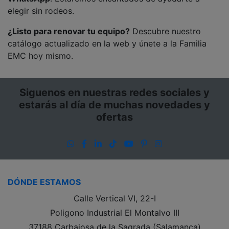
elegir sin rodeos.
¿Listo para renovar tu equipo?
Descubre nuestro
catálogo actualizado en la web y únete a la Familia
EMC hoy mismo.
Siguenos en nuestras redes sociales y
estarás al día de muchas novedades y
ofertas
WhatsApp
Facebook
LinkedIn
TikTok
YouTube
Pinterest
Instagram
DÓNDE ESTAMOS
Calle Vertical VI, 22-I
Poligono Industrial El Montalvo III
37188 Carbajosa de la Sagrada (Salamanca)