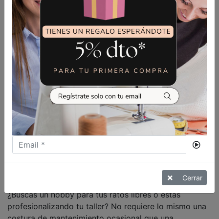
Cómo elegir la máquina de
coser ideal este 2026: Guía
de experto
Elegir una máquina de coser es una inversión
importante. Para que aciertes a la primera y tu nueva
compañera te acompañe durante años, en
Entre
Máquinas de Coser
te recomendamos analizar estos
cuatro pilares antes de comprar:
1. Define tu perfil y frecuencia
de costura
Cerrar
¿Buscas un hobby para tus ratos libres o estás
profesionalizando tu taller? No requiere lo mismo una
costura de mantenimiento ocasional que una