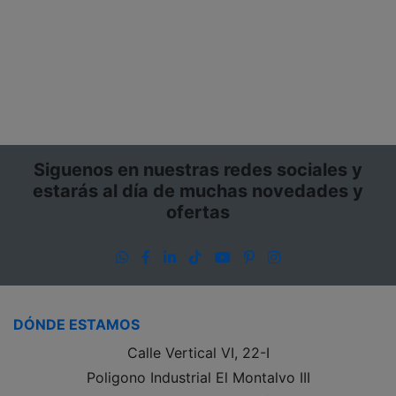
Siguenos en nuestras redes sociales y
estarás al día de muchas novedades y
ofertas
WhatsApp
Facebook
LinkedIn
TikTok
YouTube
Pinterest
Instagram
DÓNDE ESTAMOS
Calle Vertical VI, 22-I
Poligono Industrial El Montalvo III