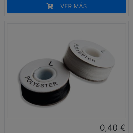
VER MÁS
0,40
€