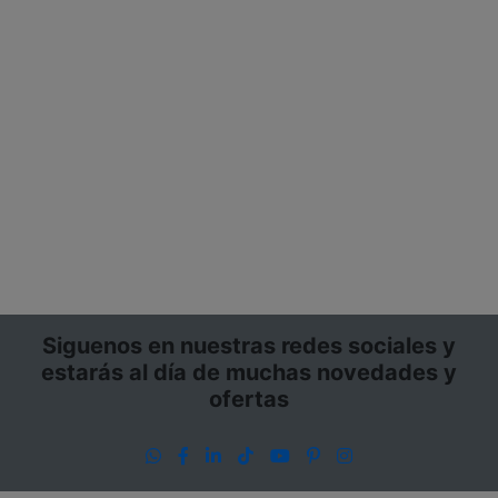
Siguenos en nuestras redes sociales y
estarás al día de muchas novedades y
ofertas
WhatsApp
Facebook
LinkedIn
TikTok
YouTube
Pinterest
Instagram