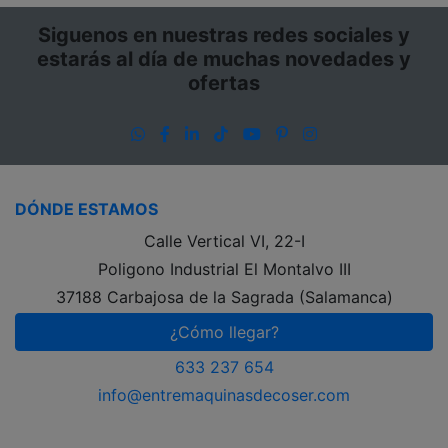
Siguenos en nuestras redes sociales y
estarás al día de muchas novedades y
ofertas
WhatsApp
Facebook
LinkedIn
TikTok
YouTube
Pinterest
Instagram
DÓNDE ESTAMOS
Calle Vertical VI, 22-I
Poligono Industrial El Montalvo III
37188 Carbajosa de la Sagrada (Salamanca)
¿Cómo llegar?
633 237 654
info@entremaquinasdecoser.com