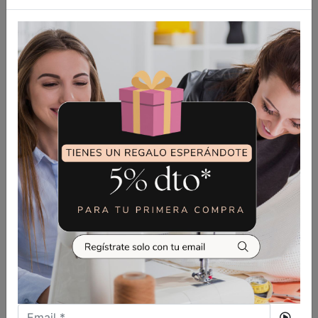
de varios cabezales para grandes producciones.
Diferenciate de tu competencia con la mejor calidad
en bordado con las mejores marcas y modelos del
mercado de la personalización textil.
-
Accesorios de costura
(hilos, agujas, tijeras, canillas,
prensatelas, aceites etc) para que no te falte de nada
en tu costurero, tenemos todos los accesorios de
costura que necesitas para coser.
-
Repuestos para máquinas de coser
(placas de agujas
y dientes, cajas de bobinas, tornillos, correas etc) Si tu
máquina de coser necesita una nueva pieza o un
repuesto, puedes venir a vernos, seguro que lo
tenemos.
-
Reparamos tu maquina de coser,
de bordar y equipo
de planchado. Tenemos el mejor servicio técnico para
tu máquina, quedará en las mejores manos con más de