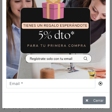
sábanas o paneles de tela completos, sin necesidad de
reenmarcar constantemente.
5. Brazo Libre: Versatilidad en
Prendas Cerradas
El
brazo libre
es una característica presente en
muchas bordadoras domésticas y es extremadamente
útil para bordar en artículos tubulares o cerrados,
como mangas de camisetas, puños, calcetines o
gorras. Permite deslizar la prenda alrededor del brazo
para bordar sin abrirla.
Si bien algunas bordadoras industriales especializadas
pueden tener adaptaciones para ello, el concepto de
brazo libre tal como lo conocemos en las máquinas
domésticas no es tan prevalente en las grandes
Cerrar
industriales, que a menudo requieren descoser la
prenda o utilizar bastidores específicos para acceder