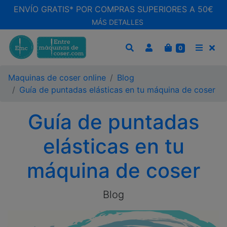
ENVÍO GRATIS* POR COMPRAS SUPERIORES A 50€
MÁS DETALLES
CARRITO
0
BUSCAR
MEN
Maquinas de coser online
Blog
Guía de puntadas elásticas en tu máquina de coser
Guía de puntadas
elásticas en tu
máquina de coser
Blog