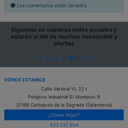
Los comentarios están cerrados
Siguenos en nuestras redes sociales y
estarás al día de muchas novedades y
ofertas
WhatsApp
Facebook
LinkedIn
TikTok
YouTube
Pinterest
Instagram
DÓNDE ESTAMOS
Calle Vertical VI, 22-I
Poligono Industrial El Montalvo III
37188 Carbajosa de la Sagrada (Salamanca)
¿Cómo llegar?
633 237 654