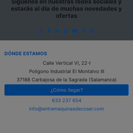
Siguenos en nuestras redes sociales y
estarás al día de muchas novedades y
ofertas
WhatsApp
Facebook
LinkedIn
TikTok
YouTube
Pinterest
Instagram
DÓNDE ESTAMOS
Calle Vertical VI, 22-I
Poligono Industrial El Montalvo III
37188 Carbajosa de la Sagrada (Salamanca)
¿Cómo llegar?
633 237 654
info@entremaquinasdecoser.com