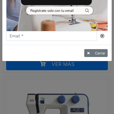
CUPÓN DESCUENTO
969,00
€
MÁQUINA DE COSER PFAFF
SELECT 4.2
Cerrar
VER MÁS