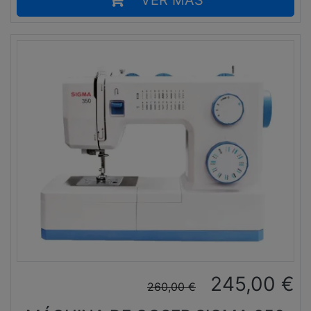
VER MÁS
245,00
€
260,00
€