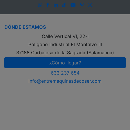
WhatsApp
Facebook
LinkedIn
TikTok
YouTube
Pinterest
Instagram
DÓNDE ESTAMOS
Calle Vertical VI, 22-I
Poligono Industrial El Montalvo III
37188 Carbajosa de la Sagrada (Salamanca)
¿Cómo llegar?
633 237 654
info@entremaquinasdecoser.com