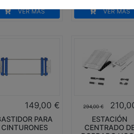
VER MÁS
VER MÁS
149,00
€
210,0
294,00
€
BASTIDOR PARA
ESTACIÓN
CINTURONES
CENTRADO D