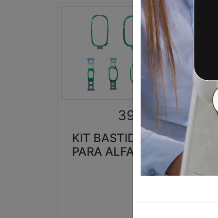
ME
399,00
€
KIT BASTIDORES
PARA ALFA AX12
B