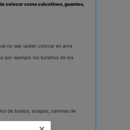
de colocar como calcetines, guantes,
 que no sep ueden colocar en aros
o por ejemplo los bolsillos de los
s
llos de bolsos, solapas, camisas de
Cerrar
los etc