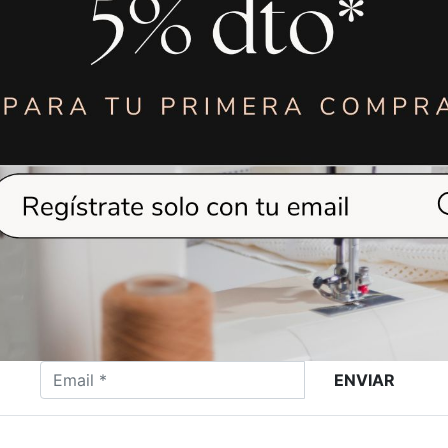
JOR VALORADO
209,00
€
299,0
BASTIDOR
BASTIDOR
CALZADO
CALZADO
ORDADORA ALFA
BORDADORA AL
AX12
AX15
ENVIAR