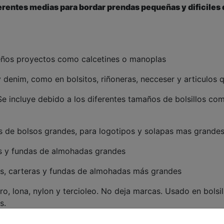
erentes medias para bordar prendas pequeñas y dificiles 
queños proyectos como calcetines o manoplas
y denim, como en bolsitos, riñoneras, necceser y articulos
 Se incluye debido a los diferentes tamaños de bolsillos com
los de bolsos grandes, para logotipos y solapas mas grande
es y fundas de almohadas grandes
sos, carteras y fundas de almohadas más grandes
ero, lona, nylon y tercioleo. No deja marcas. Usado en bolsi
s.
era de sombreros, gorros de lluvia, puños de mangas, cuel