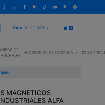
633 237 654
info@entremaquinasdecoser.com
Facebook
LinkedIn
TikTok
YouTube
Pinterest
Instagram
CARRITO
ZONA DE CLIENTES
0
scar
QUIPOS DE
ACCESORIOS DE COSTURA
TODO PARA 
LANCHADO
iales
ES MAGNETICOS
INDUSTRIALES
ALFA