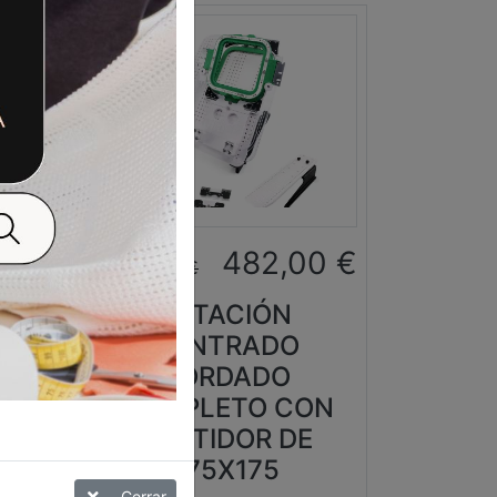
0
€
482,00
€
659,00
€
ESTACIÓN
CENTRADO
FA
BORDADO
COMPLETO CON
BASTIDOR DE
175X175
Cerrar