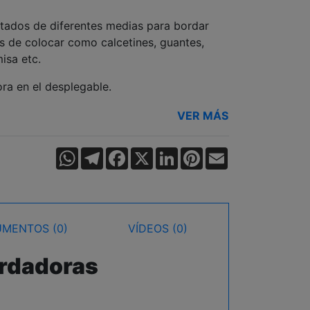
tados de diferentes medias para bordar
es de colocar como calcetines, guantes,
isa etc.
ra en el desplegable.
VER MÁS
WhatsApp
Telegram
Facebook
X
LinkedIn
Pinterest
Email
MENTOS (0)
VÍDEOS (0)
ordadoras