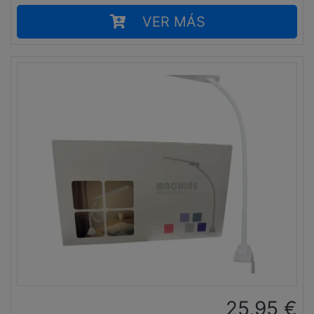
VER MÁS
25,95
€