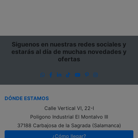
Siguenos en nuestras redes sociales y
estarás al día de muchas novedades y
ofertas
WhatsApp
Facebook
LinkedIn
TikTok
YouTube
Pinterest
Instagram
DÓNDE ESTAMOS
Calle Vertical VI, 22-I
Poligono Industrial El Montalvo III
37188 Carbajosa de la Sagrada (Salamanca)
¿Cómo llegar?