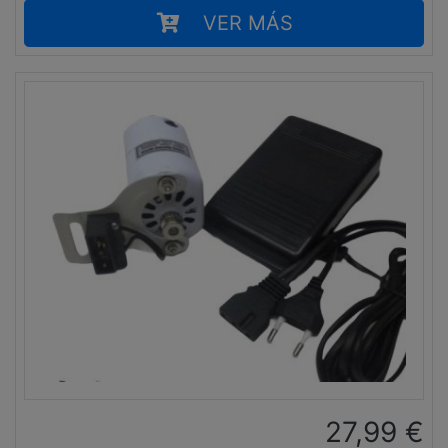
VER MÁS
27,99
€