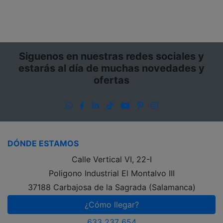
Siguenos en nuestras redes sociales y
estarás al día de muchas novedades y
ofertas
WhatsApp
Facebook
LinkedIn
TikTok
YouTube
Pinterest
Instagram
DÓNDE ESTAMOS
Calle Vertical VI, 22-I
Poligono Industrial El Montalvo III
37188 Carbajosa de la Sagrada (Salamanca)
¿Cómo llegar?
633 237 654