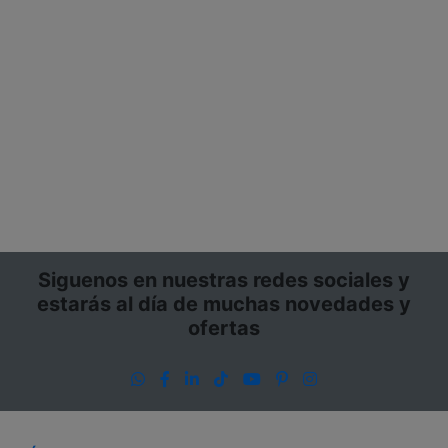
Siguenos en nuestras redes sociales y
estarás al día de muchas novedades y
ofertas
WhatsApp
Facebook
LinkedIn
TikTok
YouTube
Pinterest
Instagram