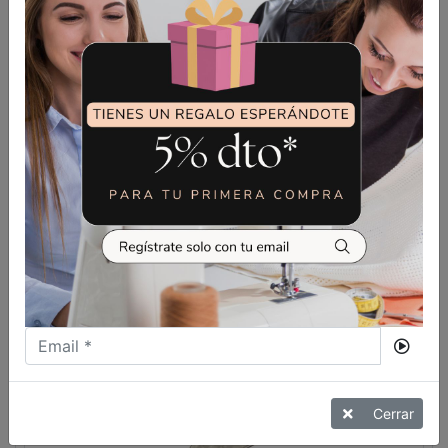
25,90
€
CAJA DE BOBINA BROTHER VR Y
PR
VER MÁS
Cerrar