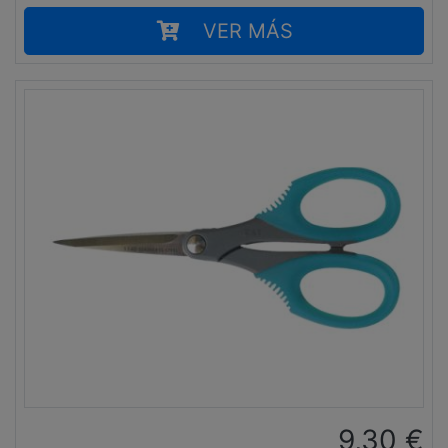
VER MÁS
9,30
€