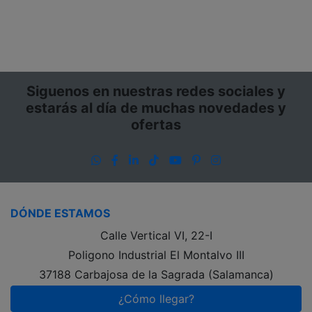
Siguenos en nuestras redes sociales y
estarás al día de muchas novedades y
ofertas
WhatsApp
Facebook
LinkedIn
TikTok
YouTube
Pinterest
Instagram
DÓNDE ESTAMOS
Calle Vertical VI, 22-I
Poligono Industrial El Montalvo III
37188 Carbajosa de la Sagrada (Salamanca)
¿Cómo llegar?