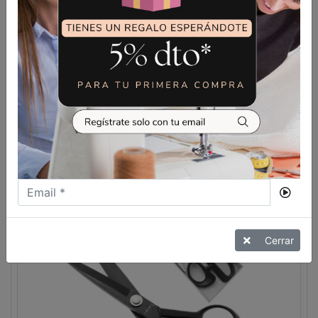
14,00
€
TIJERA ZIG ZAG 5MM GOLDEN
EAGLE
VER MÁS
Cerrar