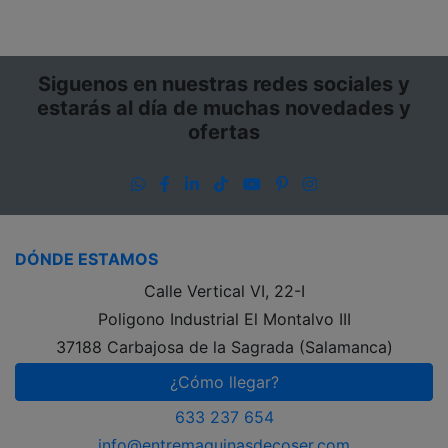
Siguenos en nuestras redes sociales y
estarás al día de muchas novedades y
ofertas
WhatsApp
Facebook
LinkedIn
TikTok
YouTube
Pinterest
Instagram
DÓNDE ESTAMOS
Calle Vertical VI, 22-I
Poligono Industrial El Montalvo III
37188 Carbajosa de la Sagrada (Salamanca)
¿Cómo llegar?
633 237 654
info@entremaquinasdecoser.com