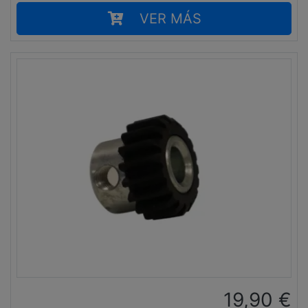
VER MÁS
19,90
€