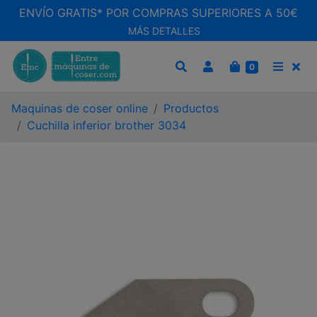
ENVÍO GRATIS* POR COMPRAS SUPERIORES A 50€
MÁS DETALLES
CARRITO
0
BUSCAR
MEN
Maquinas de coser online
Productos
Cuchilla inferior brother 3034