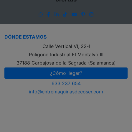
WhatsApp
Facebook
LinkedIn
TikTok
YouTube
Pinterest
Instagram
DÓNDE ESTAMOS
Calle Vertical VI, 22-I
Poligono Industrial El Montalvo III
37188 Carbajosa de la Sagrada (Salamanca)
¿Cómo llegar?
633 237 654
info@entremaquinasdecoser.com