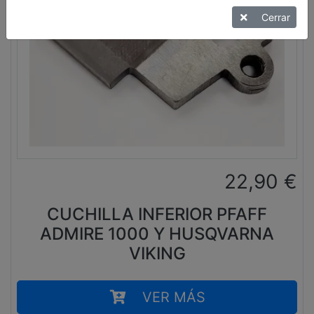
Cerrar
22,90
€
CUCHILLA INFERIOR PFAFF
ADMIRE 1000 Y HUSQVARNA
VIKING
VER MÁS