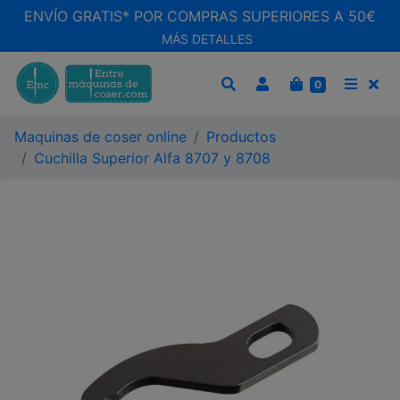
ENVÍO GRATIS* POR COMPRAS SUPERIORES A 50€
MÁS DETALLES
CARRITO
0
BUSCAR
MEN
Maquinas de coser online
Productos
Cuchilla Superior Alfa 8707 y 8708