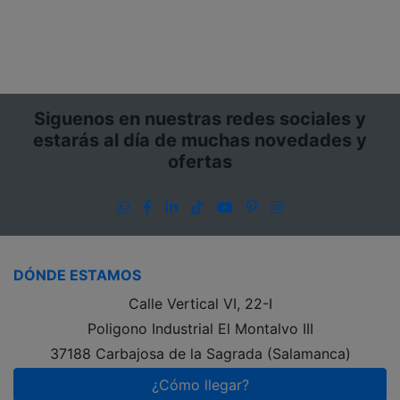
Siguenos en nuestras redes sociales y
estarás al día de muchas novedades y
ofertas
WhatsApp
Facebook
LinkedIn
TikTok
YouTube
Pinterest
Instagram
DÓNDE ESTAMOS
Calle Vertical VI, 22-I
Poligono Industrial El Montalvo III
37188 Carbajosa de la Sagrada (Salamanca)
¿Cómo llegar?