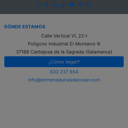
WhatsApp
Facebook
LinkedIn
TikTok
YouTube
Pinterest
Instagram
DÓNDE ESTAMOS
Calle Vertical VI, 22-I
Poligono Industrial El Montalvo III
37188 Carbajosa de la Sagrada (Salamanca)
¿Cómo llegar?
633 237 654
info@entremaquinasdecoser.com