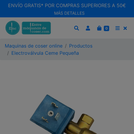
ENVÍO GRATIS* POR COMPRAS SUPERIORES A 50€
MÁS DETALLES
CARRITO
0
BUSCAR
MEN
Maquinas de coser online
Productos
Electroválvula Ceme Pequeña