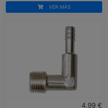
VER MÁS
4,99
€