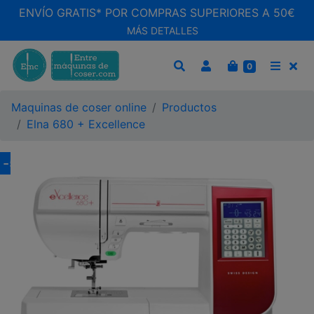
ENVÍO GRATIS* POR COMPRAS SUPERIORES A 50€
MÁS DETALLES
CARRITO
0
BUSCAR
MEN
Maquinas de coser online
Productos
Elna 680 + Excellence
-
5
%