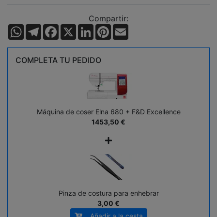
Compartir:
WhatsApp
Telegram
Facebook
X
LinkedIn
Pinterest
Email
COMPLETA TU PEDIDO
Máquina de coser Elna 680 + F&D Excellence
1453,50
€
+
Pinza de costura para enhebrar
3,00 €
Añadir a la cesta