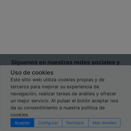
Siguenos en nuestras redes sociales y
estarás al día de muchas novedades y
Uso de cookies
ofertas
Este sitio web utiliza cookies propias y de
terceros para mejorar su experiencia de
WhatsApp
Facebook
LinkedIn
TikTok
YouTube
Pinterest
Instagram
navegación, realizar tareas de análisis y ofrecer
un mejor servicio. Al pulsar el botón aceptar nos
da su consentimiento a nuestra política de
DÓNDE ESTAMOS
cookies.
Calle Vertical VI, 22-I
Aceptar
Configurar
Rechazar
Más detalles
Poligono Industrial El Montalvo III