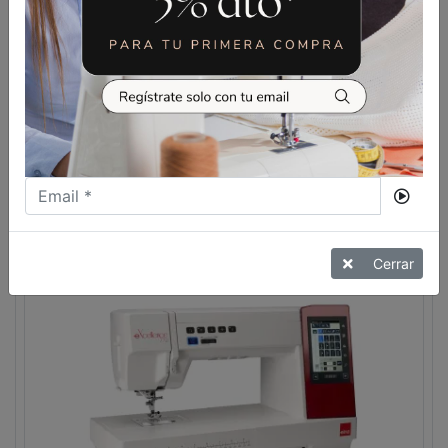
549,00
€
699,00
€
MÁQUINA DE COSER PFAFF
SMARTER 260C
VER MÁS
Cerrar