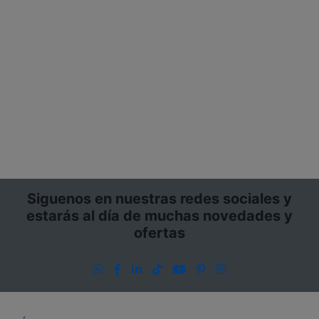
Siguenos en nuestras redes sociales y
estarás al día de muchas novedades y
ofertas
WhatsApp
Facebook
LinkedIn
TikTok
YouTube
Pinterest
Instagram