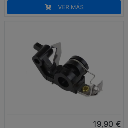
VER MÁS
19,90
€