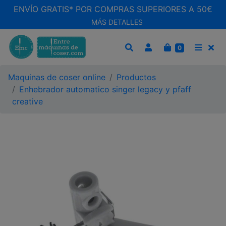
ENVÍO GRATIS* POR COMPRAS SUPERIORES A 50€
MÁS DETALLES
CARRITO
0
BUSCAR
MEN
Maquinas de coser online
Productos
Enhebrador automatico singer legacy y pfaff
creative