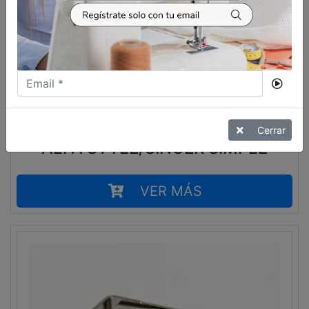
9,99
€
ENHEBRADOR ALFA PRACTIK/
Cerrar
ALFA STYLE/SINGER SIMPLE
VER MÁS