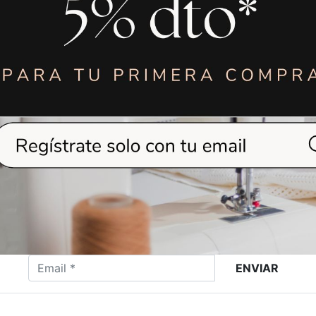
75,90
€
22,0
KIT INICIO
ENTRETELA D
BORDADO
ARRANCAR STI
INDUSTRIAL
1650
VER MÁS
VER MÁS
ENVIAR