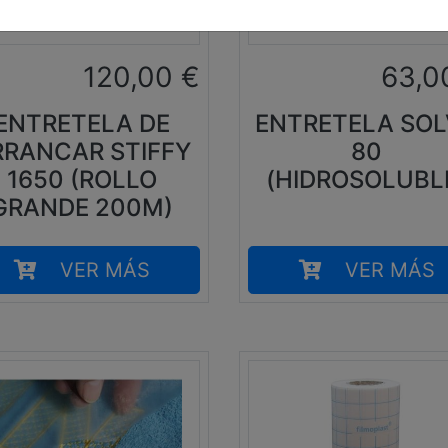
120,00
€
63,0
ENTRETELA DE
ENTRETELA SO
RRANCAR STIFFY
80
1650 (ROLLO
(HIDROSOLUBL
GRANDE 200M)
VER MÁS
VER MÁS