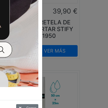
0
€
39,90
€
E
ENTRETELA DE
FY
RECORTAR STIFY
1950
VER MÁS
Cerrar