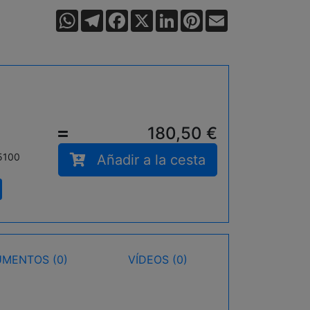
WhatsApp
Telegram
Facebook
X
LinkedIn
Pinterest
Email
180,50
€
=
N5100
Añadir a la cesta
MENTOS (0)
VÍDEOS (0)