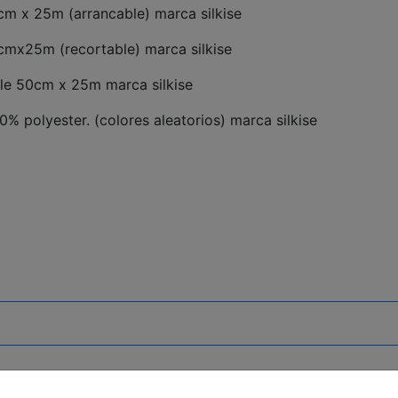
0cm x 25m (arrancable) marca silkise
0cmx25m (recortable) marca silkise
ble 50cm x 25m marca silkise
% polyester. (colores aleatorios) marca silkise