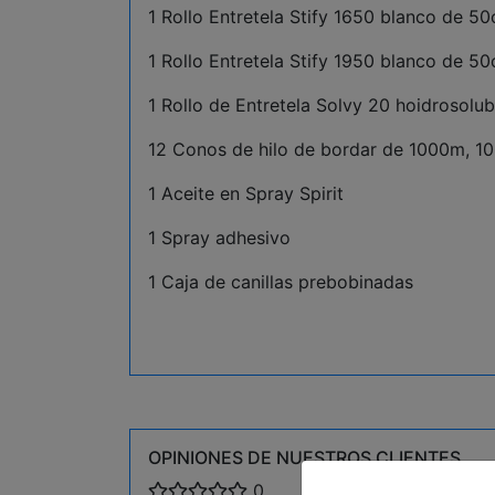
1 Rollo Entretela Stify 1650 blanco de 5
1 Rollo Entretela Stify 1950 blanco de 5
1 Rollo de Entretela Solvy 20 hoidrosolu
12 Conos de hilo de bordar de 1000m, 100
1 Aceite en Spray Spirit
1 Spray adhesivo
1 Caja de canillas prebobinadas
OPINIONES DE NUESTROS CLIENTES
0