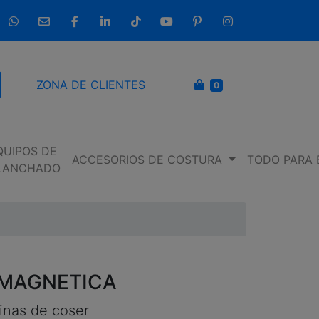
633 237 654
info@entremaquinasdecoser.com
Facebook
LinkedIn
TikTok
YouTube
Pinterest
Instagram
CARRITO
ZONA DE CLIENTES
0
scar
QUIPOS DE
ACCESORIOS DE COSTURA
TODO PARA 
LANCHADO
 MAGNETICA
inas de coser