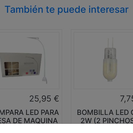
También te puede interesar
25,95
€
7,7
MPARA LED PARA
BOMBILLA LED 
SA DE MAQUINA
2W (2 PINCHO
DE COSER