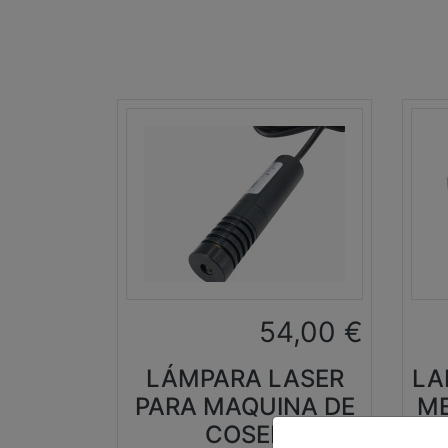
54,00
€
LÁMPARA LASER
LA
PARA MAQUINA DE
ME
COSER