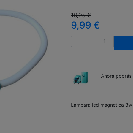
10,95
€
9,99
€
Cantidad
Ahora podrás 
Lampara led magnetica 3w 