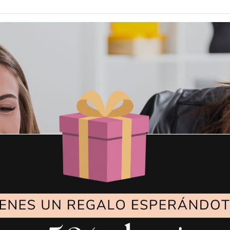
VER MÁS
VER MÁS
150,00
€
19,0
MOTOR SERVO
LÁMPARA LE
JACK 550W
MAGNÉTICA SI