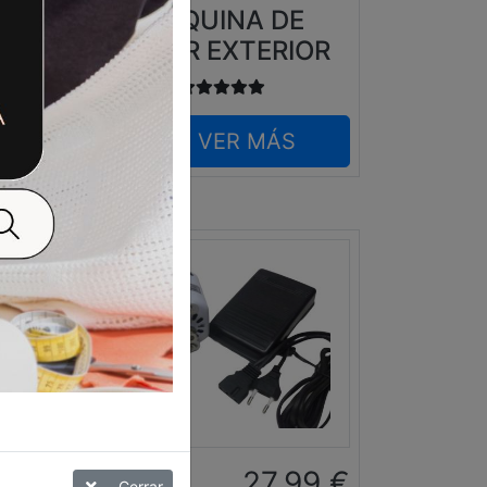
MAQUINA DE
COSER EXTERIOR
VER MÁS
5
€
27,99
€
Cerrar