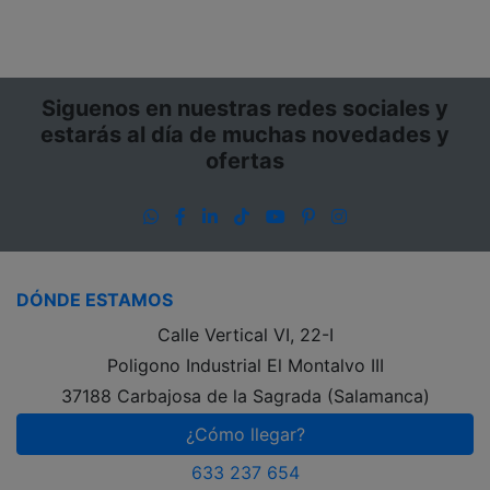
Siguenos en nuestras redes sociales y
estarás al día de muchas novedades y
ofertas
WhatsApp
Facebook
LinkedIn
TikTok
YouTube
Pinterest
Instagram
DÓNDE ESTAMOS
Calle Vertical VI, 22-I
Poligono Industrial El Montalvo III
37188 Carbajosa de la Sagrada (Salamanca)
¿Cómo llegar?
633 237 654