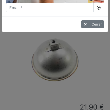
VER MÁS
Cerrar
21,90
€