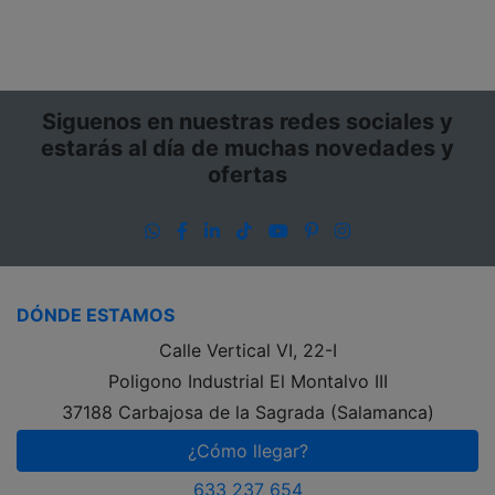
Siguenos en nuestras redes sociales y
estarás al día de muchas novedades y
ofertas
WhatsApp
Facebook
LinkedIn
TikTok
YouTube
Pinterest
Instagram
DÓNDE ESTAMOS
Calle Vertical VI, 22-I
Poligono Industrial El Montalvo III
37188 Carbajosa de la Sagrada (Salamanca)
¿Cómo llegar?
633 237 654