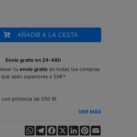
AÑADIR A LA CESTA
Envío gratis en 24-48h
tener tu
envío gratis
en todas tus compras
que sean superiores a 50€*
a con potencia de 550 W.
VER MÁS
WhatsApp
Telegram
Facebook
X
LinkedIn
Pinterest
Email