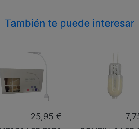
También te puede interesar
25,95
€
7,7
MPARA LED PARA
BOMBILLA LED 