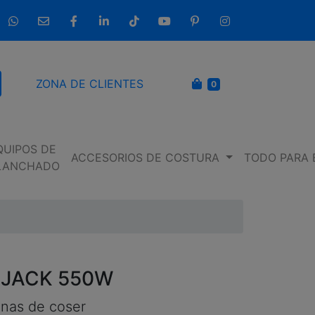
633 237 654
info@entremaquinasdecoser.com
Facebook
LinkedIn
TikTok
YouTube
Pinterest
Instagram
CARRITO
ZONA DE CLIENTES
0
scar
QUIPOS DE
ACCESORIOS DE COSTURA
TODO PARA 
LANCHADO
 JACK 550W
nas de coser