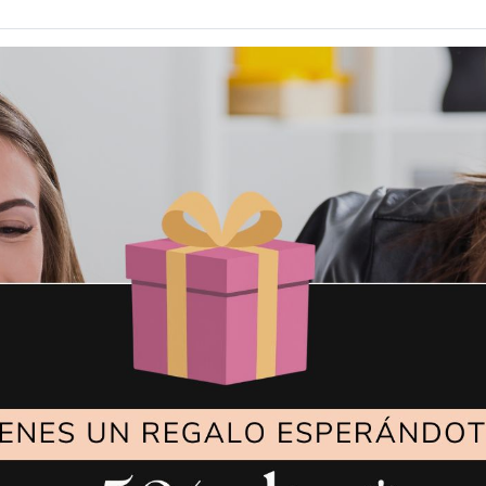
SA DE MAQUINA
2W (2 PINCHO
DE COSER
VER MÁS
VER MÁS
24,95
€
19,0