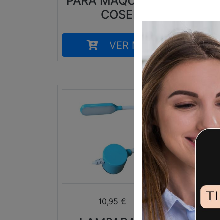
PARA MAQUINA DE
ME
COSER
VER MÁS
9,99
€
10,95
€