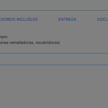
ESORIOS INCLUÍDOS
ENTREGA
DOCU
 rpm
uinas remalladoras, recubridoras)