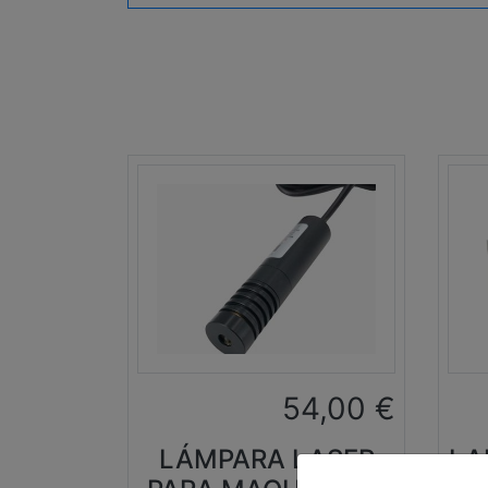
54,00
€
LÁMPARA LASER
LA