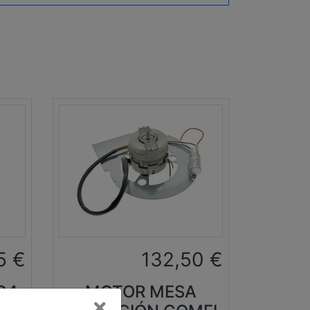
5
€
132,50
€
G4
MOTOR MESA
Cerrar