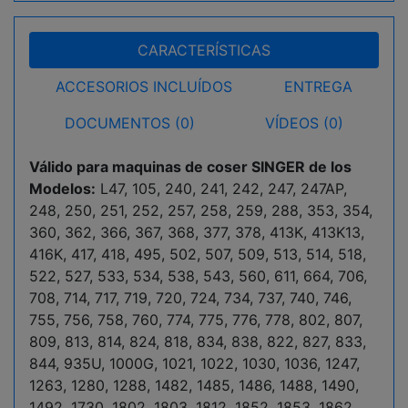
CARACTERÍSTICAS
ACCESORIOS INCLUÍDOS
ENTREGA
DOCUMENTOS (0)
VÍDEOS (0)
Válido para maquinas de coser SINGER de los
Modelos:
L47, 105, 240, 241, 242, 247, 247AP,
248, 250, 251, 252, 257, 258, 259, 288, 353, 354,
360, 362, 366, 367, 368, 377, 378, 413K, 413K13,
416K, 417, 418, 495, 502, 507, 509, 513, 514, 518,
522, 527, 533, 534, 538, 543, 560, 611, 664, 706,
708, 714, 717, 719, 720, 724, 734, 737, 740, 746,
755, 756, 758, 760, 774, 775, 776, 778, 802, 807,
809, 813, 814, 824, 818, 834, 838, 822, 827, 833,
844, 935U, 1000G, 1021, 1022, 1030, 1036, 1247,
1263, 1280, 1288, 1482, 1485, 1486, 1488, 1490,
1492, 1730, 1802, 1803, 1812, 1852, 1853, 1862,