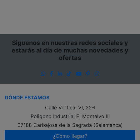
Siguenos en nuestras redes sociales y
estarás al día de muchas novedades y
ofertas
WhatsApp
Facebook
LinkedIn
TikTok
YouTube
Pinterest
Instagram
DÓNDE ESTAMOS
Calle Vertical VI, 22-I
Poligono Industrial El Montalvo III
37188 Carbajosa de la Sagrada (Salamanca)
¿Cómo llegar?