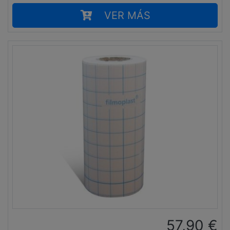
VER MÁS
57,90
€