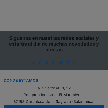
Siguenos en nuestras redes sociales y
estarás al día de muchas novedades y
ofertas
WhatsApp
Facebook
LinkedIn
TikTok
YouTube
Pinterest
Instagram
DÓNDE ESTAMOS
Calle Vertical VI, 22-I
Poligono Industrial El Montalvo III
37188 Carbajosa de la Sagrada (Salamanca)