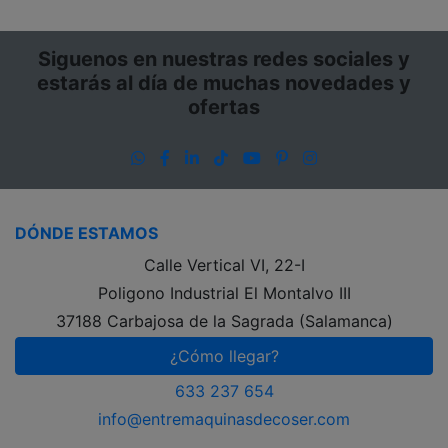
Siguenos en nuestras redes sociales y
estarás al día de muchas novedades y
ofertas
WhatsApp
Facebook
LinkedIn
TikTok
YouTube
Pinterest
Instagram
DÓNDE ESTAMOS
Calle Vertical VI, 22-I
Poligono Industrial El Montalvo III
37188 Carbajosa de la Sagrada (Salamanca)
¿Cómo llegar?
633 237 654
info@entremaquinasdecoser.com