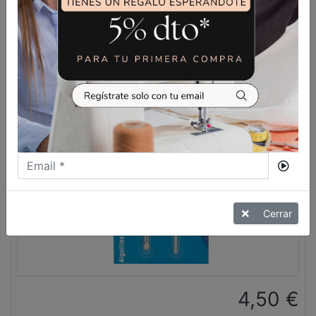
VER MÁS
Cerrar
4,50
€