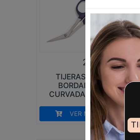
21,90
€
TIJERAS DE
BORDADO
EL
CURVADAS KAI
VER MÁS