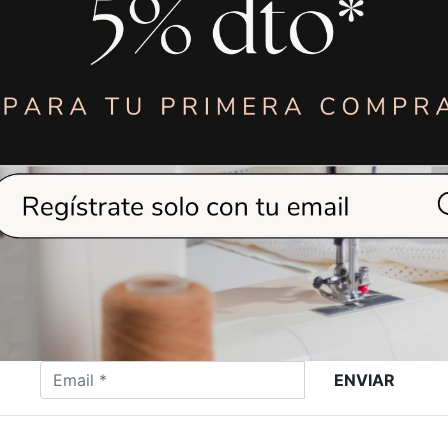
16,00
€
14,0
TIJERA SASTRE
TIJERA ZIG ZA
ROFESIONAL 11"
5MM GOLDE
EAGLE
ENVIAR
VER MÁS
VER MÁS