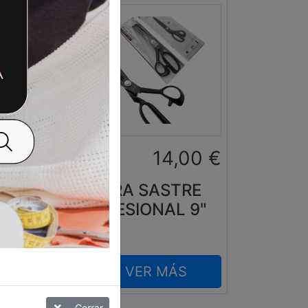
0
€
14,00
€
G
TIJERA SASTRE
N
PROFESIONAL 9"
VER MÁS
Cerrar