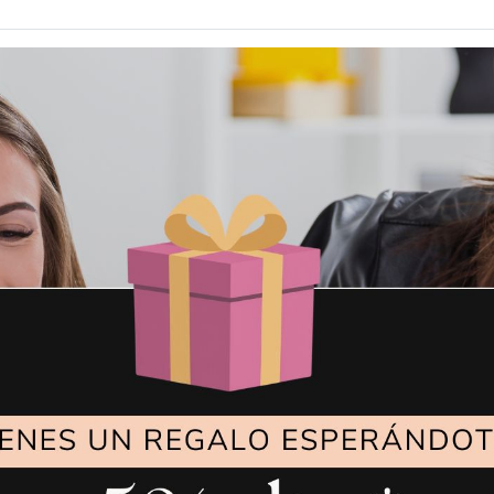
29,95
€
25,9
TIJERAS
TIJERAS DE
ECTROTÉRMICAS
COSTURA SEW
CON BASE
10"
VER MÁS
VER MÁS