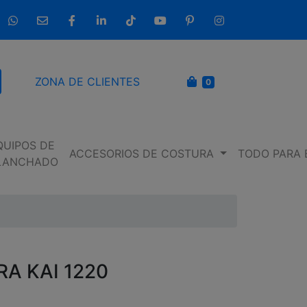
633 237 654
info@entremaquinasdecoser.com
Facebook
LinkedIn
TikTok
YouTube
Pinterest
Instagram
CARRITO
ZONA DE CLIENTES
0
scar
QUIPOS DE
ACCESORIOS DE COSTURA
TODO PARA 
LANCHADO
A KAI 1220