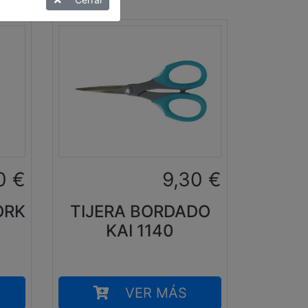
0
€
9,30
€
ORK
TIJERA BORDADO
KAI 1140
VER MÁS