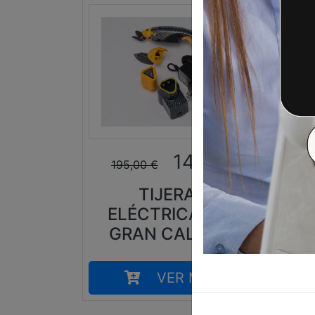
145,00
€
195,00
€
TIJERAS
ELÉCTRICAS DE
P
GRAN CALIDAD
VER MÁS