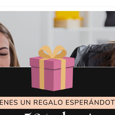
REMALLADORA
JACK
VER MÁS
VER MÁS
10,00
€
14,0