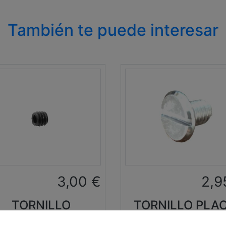
También te puede interesar
3,00
€
2,9
TORNILLO
TORNILLO PLA
JECCIÓN AGUJA
DE AGUJAS JU