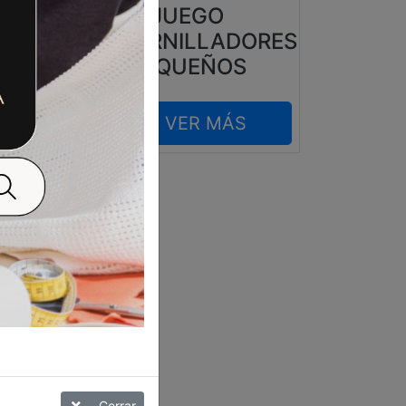
JUEGO
DESTORNILLADORES
HER
PEQUEÑOS
VER MÁS
Cerrar