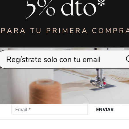
TORNILLO
TORNILLO
BASTIDOR
BASTIDOR
ELNA/JANOME
ORIGINAL BROT
VER MÁS
VER MÁS
ENVIAR