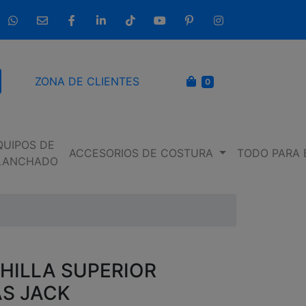
633 237 654
info@entremaquinasdecoser.com
Facebook
LinkedIn
TikTok
YouTube
Pinterest
Instagram
CARRITO
ZONA DE CLIENTES
0
scar
QUIPOS DE
ACCESORIOS DE COSTURA
TODO PARA 
LANCHADO
HILLA SUPERIOR
S JACK