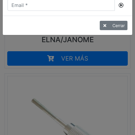
10,00
€
Cerrar
TORNILLO BASTIDOR
ELNA/JANOME
VER MÁS