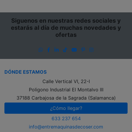
Siguenos en nuestras redes sociales y
estarás al día de muchas novedades y
ofertas
WhatsApp
Facebook
LinkedIn
TikTok
YouTube
Pinterest
Instagram
DÓNDE ESTAMOS
Calle Vertical VI, 22-I
Poligono Industrial El Montalvo III
37188 Carbajosa de la Sagrada (Salamanca)
¿Cómo llegar?
633 237 654
info@entremaquinasdecoser.com