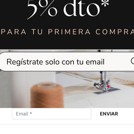
32,90
€
35,9
PURGADOR DE
RESISTENCIA
NDENSADOS ST-
PLANCHA DE M
60J 1/4"
COMEL Y LEM
VER MÁS
VER MÁS
ENVIAR