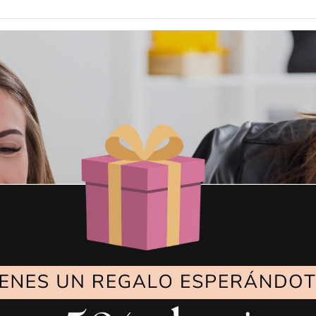
36,90
€
22,9
IDROMETRO 1/4
ELECTROVALVU
VAPOR CEME 1/8
ANGULO
VER MÁS
VER MÁS