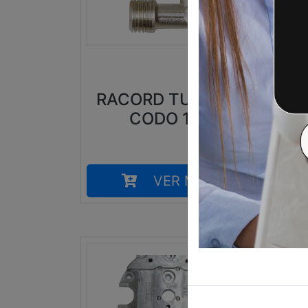
4,99
€
RACORD TUBO DE
CODO 1/4
CO
VER MÁS