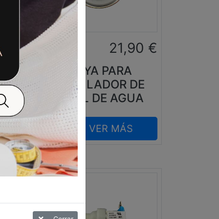
0
€
21,90
€
BOYA PARA
ANO
REGULADOR DE
M
NIVEL DE AGUA
VER MÁS
Cerrar