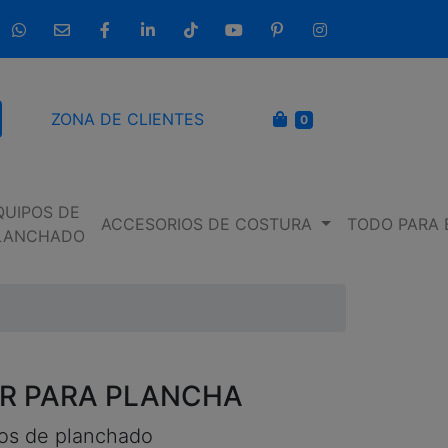
633 237 654
info@entremaquinasdecoser.com
Facebook
LinkedIn
TikTok
YouTube
Pinterest
Instagram
CARRITO
ZONA DE CLIENTES
0
scar
QUIPOS DE
ACCESORIOS DE COSTURA
TODO PARA 
LANCHADO
R PARA PLANCHA
os de planchado