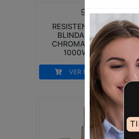
98,90
€
RESISTENCIA
H
BLINDADA
CHROMALOX
1000W
VER MÁS